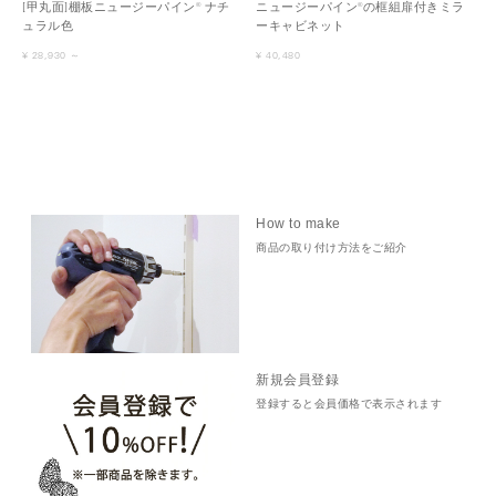
[甲丸面]棚板ニュージーパイン® ナチ
ニュージーパイン®の框組扉付きミラ
ュラル色
ーキャビネット
¥ 28,930 ～
¥ 40,480
How to make
商品の取り付け方法をご紹介
新規会員登録
登録すると会員価格で表示されます