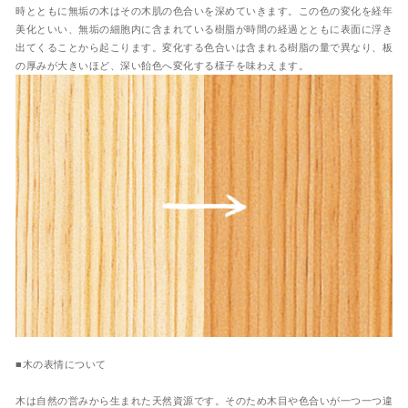
時とともに無垢の木はその木肌の色合いを深めていきます。この色の変化を経年
美化といい、無垢の細胞内に含まれている樹脂が時間の経過とともに表面に浮き
出てくることから起こります。変化する色合いは含まれる樹脂の量で異なり、板
の厚みが大きいほど、深い飴色へ変化する様子を味わえます。
■木の表情について
木は自然の営みから生まれた天然資源です。そのため木目や色合いが一つ一つ違