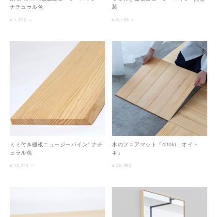
ナチュラル色
装
¥ 1,870 ～
¥ 9,130 ～
ミミ付き棚板ニュージーパイン® ナチ
木のフロアマット『oitoki｜オイト
ュラル色
キ』
¥ 12,210 ～
¥ 20,350