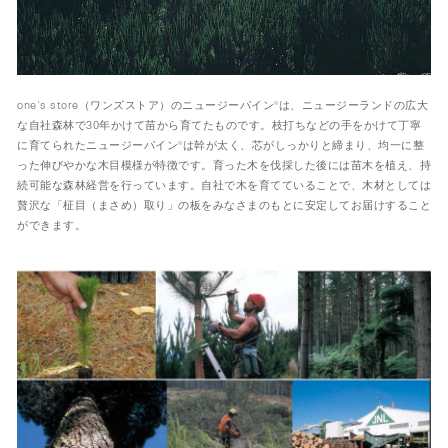
one's store（ワンズストア）のニュージーパイン®は、ニュージーランドの広大
な自社森林で30年かけて苗から育てたものです。枝打ちなどの手をかけて丁寧
に育てられたニュージーパイン®は幹が太く、芯がしっかりと締まり、均一に整
った伸びやかな木目模様が特徴です。育った木を伐採した後には苗木を植え、持
続可能な森林経営を行っています。
自社で木を育てていることで、木材としては
贅沢な「柾目（まさめ）取り」の板をみなさまのもとに安定してお届けすること
ができます。