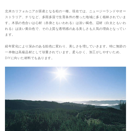
北米カリフォルニアが原産となる松の一種。現在では、ニュージーランドやオー
ストラリア、チリなど、多雨多湿で生育条件の整った地域に多く植林されていま
す。木肌の色合いは心材（赤身ともいわれる）は淡い褐色、辺材（白太ともいわ
れる）は淡い黄白色で、その上質な透明感のある美しさも人気の理由となってい
ます。
経年変化により深みのある飴色に変わり、美しさを増していきます。特に無節の
一本物は高級品材として珍重されています。柔らかく、加工がしやすいため、
DIYに向いた材料でもあります。