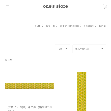
HOME
商品一覧
木十彩 KITOIRO
DESIGN
麻の葉
全3件
［デザイン長押］麻の葉（幅900mm