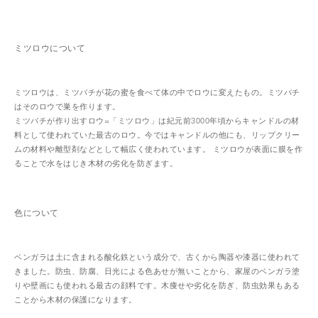
ミツロウについて
ミツロウは、ミツバチが花の蜜を食べて体の中でロウに変えたもの。ミツバチ
はそのロウで巣を作ります。
ミツバチが作り出すロウ=「ミツロウ」は紀元前3000年頃からキャンドルの材
料として使われていた最古のロウ。今ではキャンドルの他にも、リップクリー
ムの材料や離型剤などとして幅広く使われています。 ミツロウが表面に膜を作
ることで水をはじき木材の劣化を防ぎます。
色について
ベンガラは土に含まれる酸化鉄という成分で、古くから陶器や漆器に使われて
きました。防虫、防腐、日光による色あせが無いことから、家屋のベンガラ塗
りや壁画にも使われる最古の顔料です。木痩せや劣化を防ぎ、防虫効果もある
ことから木材の保護になります。