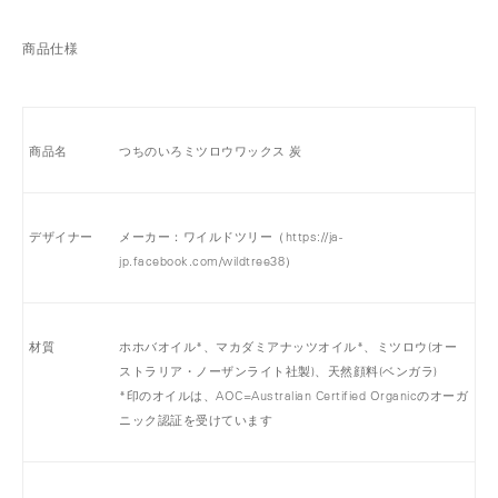
商品仕様
商品名
つちのいろミツロウワックス 炭
デザイナー
メーカー：ワイルドツリー（
https://ja-
jp.facebook.com/wildtree38
）
材質
ホホバオイル*、マカダミアナッツオイル*、ミツロウ(オー
ストラリア・ノーザンライト社製)、天然顔料(ベンガラ)
*印のオイルは、AOC=Australian Certified Organicのオーガ
ニック認証を受けています