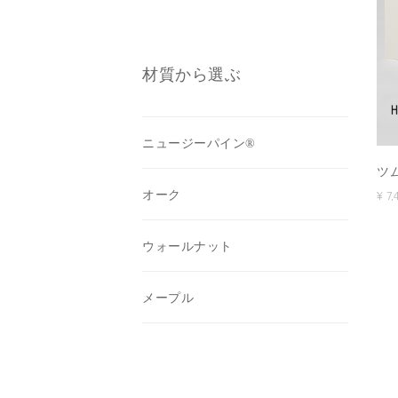
青海波
麻の葉
SOLID GRAY
材質から選ぶ
CROSS MESH
ニュージーパイン®
ツ
オーク
¥ 7
ウォールナット
メープル