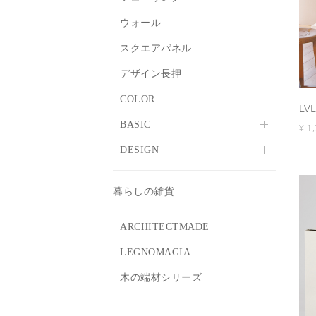
ウォール
スクエアパネル
デザイン長押
COLOR
LV
BASIC
¥ 1
DESIGN
RANDOM
DOT
CANDY BLOCK
暮らしの雑貨
LINE
RAINBOW DROP
CHECK
SPROUT
ARCHITECTMADE
KUMIKI
BAY LEAF
LEGNOMAGIA
ICE FOREST
木の端材シリーズ
COOL STRIPE