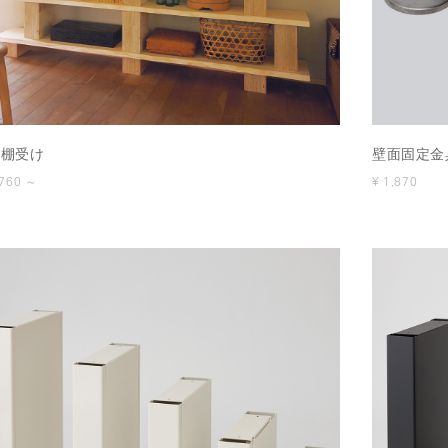
L棚受け
壁面固定金
,760 ～
¥ 1,870