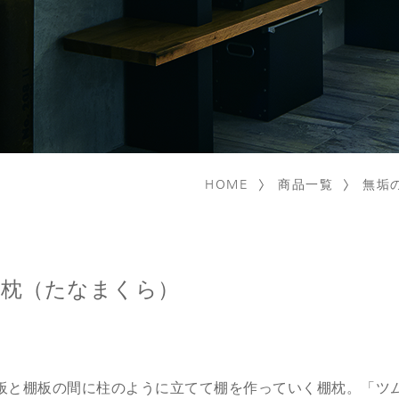
HOME
商品一覧
無垢
棚枕（たなまくら）
板と棚板の間に柱のように立てて棚を作っていく棚枕。「ツム