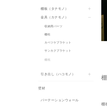
棚板（タナモノ）
金具（カナモノ）
棚板
ミミ付き棚板
収納用パーツ
厚棚板
棚柱
カベツケブラケット
サンカクブラケット
棚枕
引き出し（ハコモノ）
カウンター下薄引出し
壁材
パーテーションウォール
棚